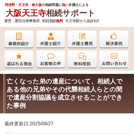
阿倍野・天王寺・南大阪
の相続問題に
強い
弁護士
による
大阪天王寺
相続サポート
運営：
置田法律事務所 初回相談
無料
天王寺駅から徒歩
3
分
亡くなった弟の遺産について、相続人で
ある他の兄弟やその代襲相続人らとの間
で遺産分割協議を成立させることができ
た事例
最終更新日:2025/08/27