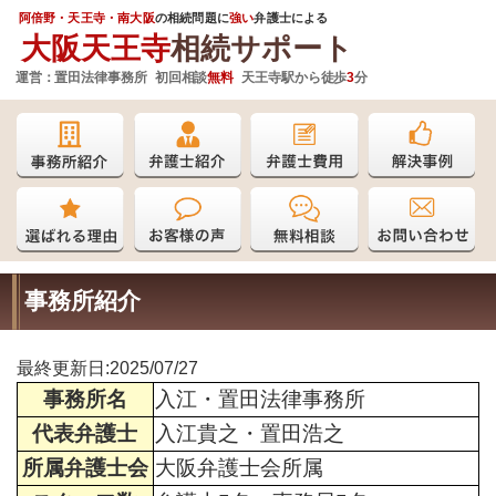
阿倍野・天王寺・南大阪
の相続問題に
強い
弁護士
による
大阪天王寺
相続サポート
運営：
置田法律事務所 初回相談
無料
天王寺駅から徒歩
3
分
事務所紹介
最終更新日:2025/07/27
事務所名
入江・置田法律事務所
代表弁護士
入江貴之・置田浩之
所属弁護士会
大阪弁護士会所属