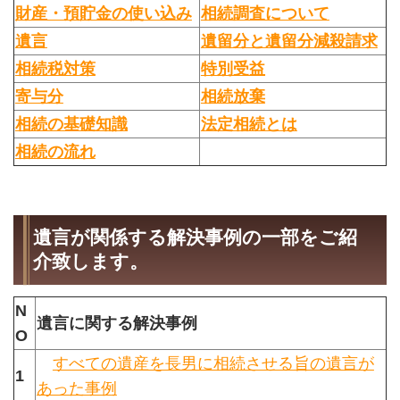
財産・預貯金の使い込み
相続調査について
遺言
遺留分と遺留分減殺請求
相続税対策
特別受益
寄与分
相続放棄
相続の基礎知識
法定相続とは
相続の流れ
遺言が関係する解決事例の一部をご紹
介致します。
N
遺言に関する解決事例
O
すべての遺産を長男に相続させる旨の遺言が
1
あった事例