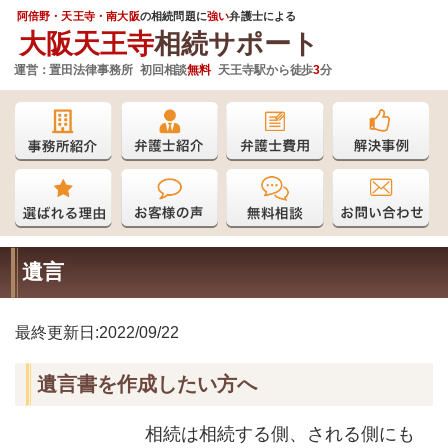
阿倍野・天王寺・南大阪
の相続問題に
強い
弁護士
による
大阪天王寺
相続サポート
運営：
置田法律事務所 初回相談
無料
天王寺駅から徒歩
3
分
遺言
最終更新日:2022/09/22
遺言書を作成したい方へ
相続は相続する側、される側にも