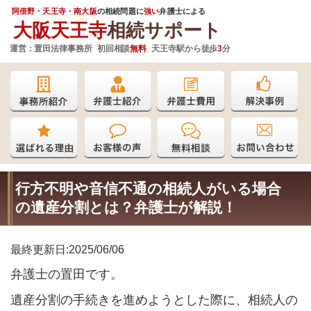
阿倍野・天王寺・南大阪
の相続問題に
強い
弁護士
による
大阪天王寺
相続サポート
運営：
置田法律事務所 初回相談
無料
天王寺駅から徒歩
3
分
行方不明や音信不通の相続人がいる場合
の遺産分割とは？弁護士が解説！
最終更新日:2025/06/06
弁護士の置田です。
遺産分割の手続きを進めようとした際に、相続人の