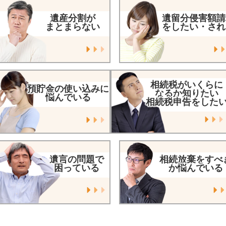
遺産分割が
遺留分侵害額請
まとまらない
をしたい・され
相続税がいくらに
預貯金の使い込みに
なるか知りたい
悩んでいる
相続税申告をした
遺言の問題で
相続放棄をすべ
困っている
か悩んでいる