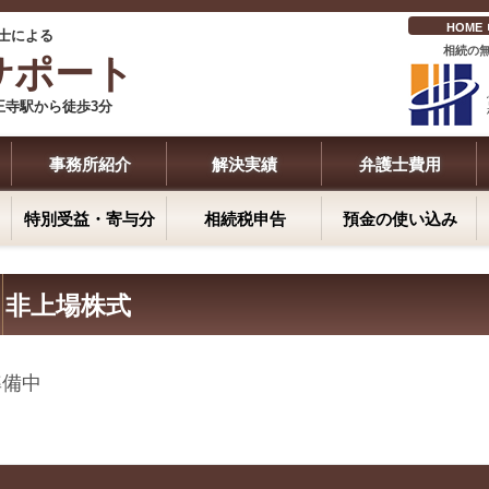
HOME
士
による
相続の
サポート
王寺駅から徒歩3分
事務所紹介
解決実績
弁護士費用
特別受益・寄与分
相続税申告
預金の使い込み
非上場株式
準備中