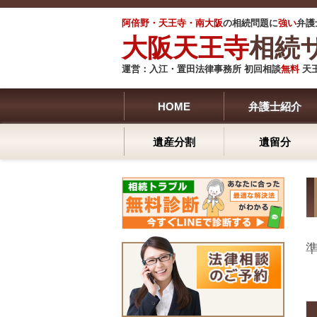
阿倍野・天王寺・南大阪
の相続問題に
強い
弁護
大阪天王寺
相続
運営：
入江・
置田法律事務所 初回相談
無料
天
HOME
弁護士紹介
遺産分割
遺留分