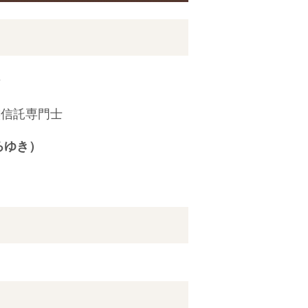
所
族信託専門士
ろゆき）