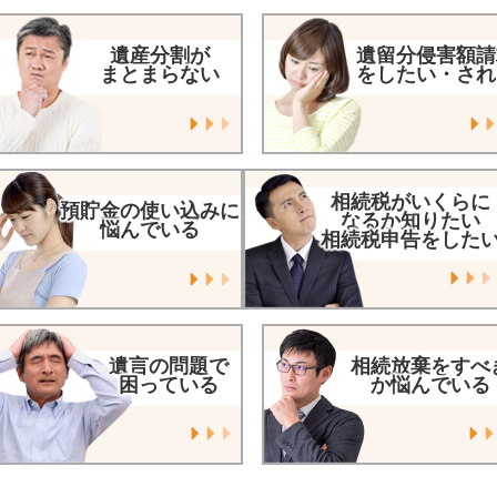
遺産分割が
遺留分侵害額請
まとまらない
をしたい・され
相続税がいくらに
預貯金の使い込みに
なるか知りたい
悩んでいる
相続税申告をした
遺言の問題で
相続放棄をすべ
困っている
か悩んでいる