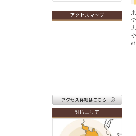
東
アクセスマップ
学
大
や
経
対応エリア