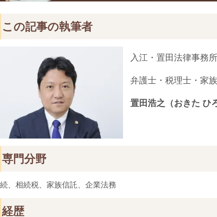
この記事の執筆者
入江・置田法律事務
弁護士・税理士・家
置田浩之（おきた ひ
専門分野
続、相続税、家族信託、企業法務
経歴