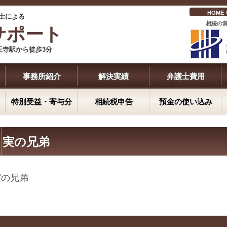
HOME
士
による
相続の
サポート
王寺駅から徒歩3分
事務所紹介
解決実績
弁護士費用
特別受益・寄与分
相続税申告
預金の使い込み
実の兄弟
実の兄弟