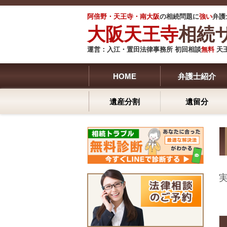
阿倍野・天王寺・南大阪
の相続問題に
強い
弁護
大阪天王寺
相続
運営：
入江・
置田法律事務所 初回相談
無料
天
HOME
弁護士紹介
遺産分割
遺留分